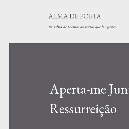
ALMA DE POETA
Partilha de poemas ou textos que li e gostei
Aperta-me Junt
Ressurreição