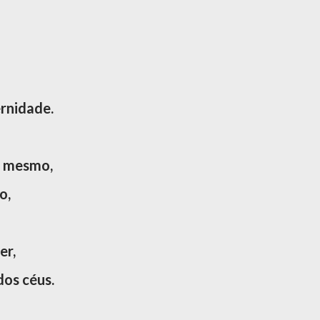
ernidade.
u mesmo,
o,
er,
dos céus.