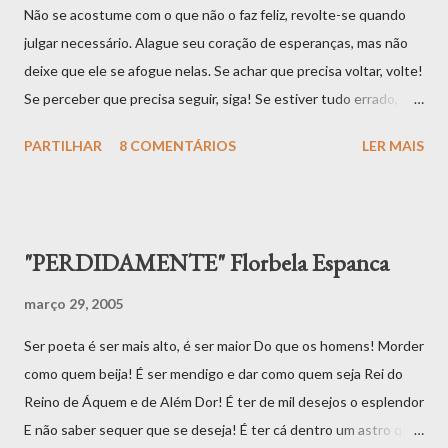
Não se acostume com o que não o faz feliz, revolte-se quando
julgar necessário. Alague seu coração de esperanças, mas não
deixe que ele se afogue nelas. Se achar que precisa voltar, volte!
Se perceber que precisa seguir, siga! Se estiver tudo errado,
comece novamente. Se estiver tudo certo, continue. Se sentir
PARTILHAR
8 COMENTÁRIOS
LER MAIS
saudades, mate-a. Se perder um amor, não se perca! Se o achar,
segure-o! FERNANDO PESSOA
"PERDIDAMENTE" Florbela Espanca
março 29, 2005
Ser poeta é ser mais alto, é ser maior Do que os homens! Morder
como quem beija! É ser mendigo e dar como quem seja Rei do
Reino de Áquem e de Além Dor! É ter de mil desejos o esplendor
E não saber sequer que se deseja! É ter cá dentro um astro que