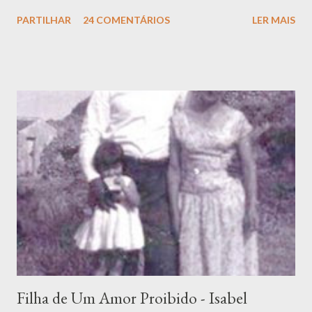
flameja, É ter garras e asas de condor! É ter fome, é ter sede de
PARTILHAR
24 COMENTÁRIOS
LER MAIS
Infinito! Por elmo, as manhãs de oiro e de cetim... É condensar o
mundo num só grito! E é amar-te, assim, perdidamente... É seres
alma, e sangue, e vida em mim E dizê-lo cantando a toda a gente!
Filha de Um Amor Proibido - Isabel